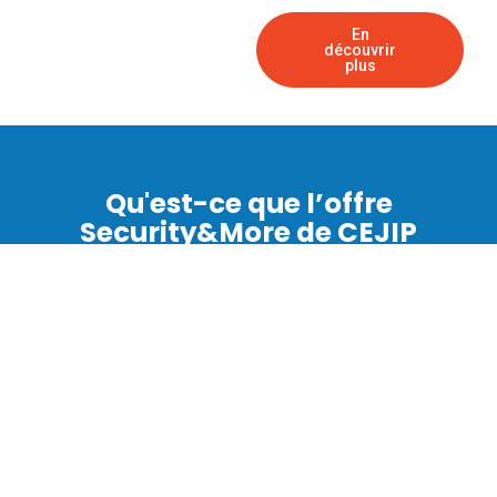
En
découvrir
plus
Qu'est-ce que l’offre
Security&More de CEJIP
Sécurité ?
L’offre Security&More de CEJIP Sécurité combine
surveillance humaine, sécurité électronique et
technologies avancées comme l’intelligence artificielle et
la robotique pour offrir une protection complète. Elle est
conçue pour répondre aux besoins spécifiques de
chaque client, garantissant une sécurité optimale et
personnalisée.