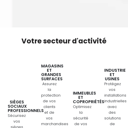
Votre secteur d'activité
MAGASINS
ET
INDUSTRIE
GRANDES
ET
SURFACES
USINES
Assurez
Protégez
la
vos
IMMEUBLES
protection
installations
ET
de vos
industrielles
COPROPRIÉTÉS
SIÈGES
SOCIAUX
clients
Optimisez
avec
PROFESSIONNELS
et de
la
des
Sécurisez
vos
sécurité
solutions
vos
marchandises
de vos
de
sièges