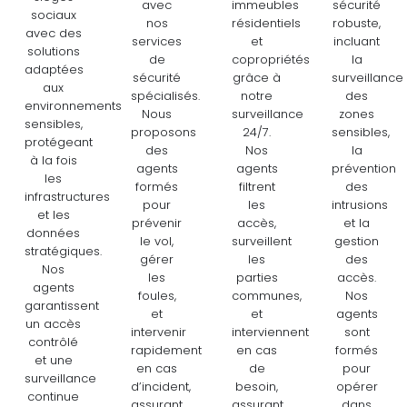
avec
immeubles
sécurité
sociaux
nos
résidentiels
robuste,
avec des
services
et
incluant
solutions
de
copropriétés
la
adaptées
sécurité
grâce à
surveillance
aux
spécialisés.
notre
des
environnements
Nous
surveillance
zones
sensibles,
proposons
24/7.
sensibles,
protégeant
des
Nos
la
à la fois
agents
agents
prévention
les
formés
filtrent
des
infrastructures
pour
les
intrusions
et les
prévenir
accès,
et la
données
le vol,
surveillent
gestion
stratégiques.
gérer
les
des
Nos
les
parties
accès.
agents
foules,
communes,
Nos
garantissent
et
et
agents
un accès
intervenir
interviennent
sont
contrôlé
rapidement
en cas
formés
et une
en cas
de
pour
surveillance
d’incident,
besoin,
opérer
continue
assurant
assurant
dans